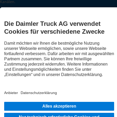
Kanälen.
FOLLOW THE ROADSTARS.
Tausche jetzt Erfahrungen mit anderen Truckerinnen und
Truckern aus.
Steig ein
Impressum