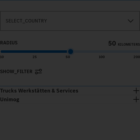
SEARCH_IN_IMMEDIATE_VICINITY
SELECT_COUNTRY
50
RADIUS
KILOMETERS
10
25
50
100
200
SHOW_FILTER
Terms of use
© 1987–2026 HERE
Trucks Werkstätten & Services
Unimog