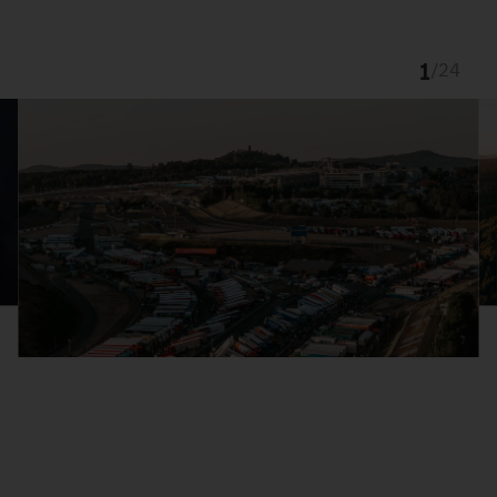
1
/
24