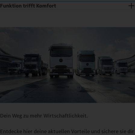
Funktion trifft Komfort
Nur drei Stufen und du bist drin: einsteigen, hinsetzen,
losfahren. Die Sitze regulieren das Klima und mit dem
Dein Weg zu mehr Wirtschaftlichkeit.
Multimedia Cockpit, interactive hast du auf einem großen
Bildschirm alle relevanten Funktionen übersichtlich parat – vom
Entdecke hier deine aktuellen Vorteile und sichere sie dir