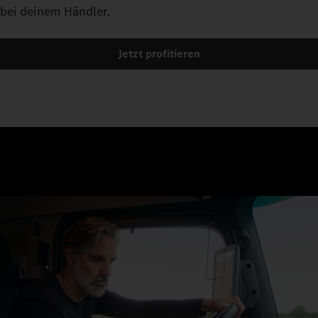
Navi bis zum Verkehrszeichen-Assistenten.
bei deinem Händler.
Jetzt profitieren