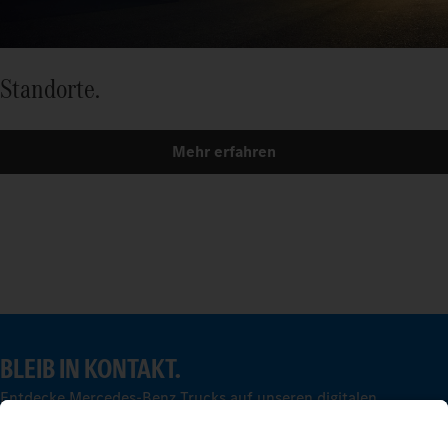
Standorte.
Mehr erfahren
BLEIB IN KONTAKT.
Entdecke Mercedes-Benz Trucks auf unseren digitalen
Kanälen.