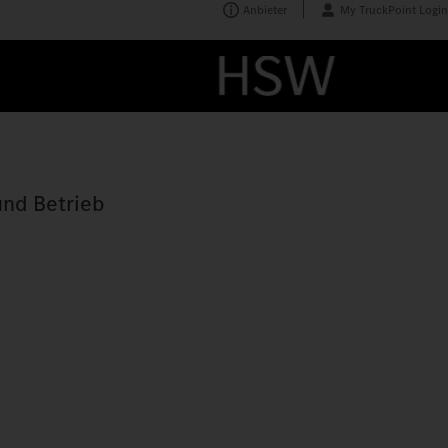
Anbieter
My TruckPoint Login
und Betrieb